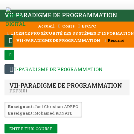
Passer au contenu principal
VII-PARADIGME DE PROGRAMMATION
Accueil
Cours
EFCPC
LICENCE PRO SÉCURITÉ DES SYSTÈMES D’INFORMATION &
VII-PARADIGME DE PROGRAMMATION
Résumé
MENU
CONNEXION
VII-PARADIGME DE PROGRAMMATION
PDP3101
Enseignant:
Joel Christian ADEPO
Enseignant:
Mohamed KONATE
ENTER THIS COURSE