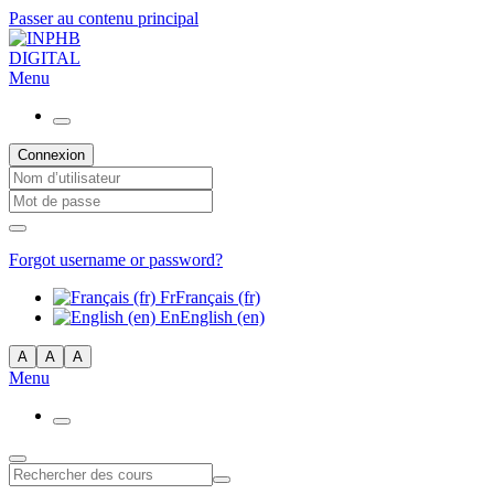
Passer au contenu principal
Menu
Connexion
Forgot username or password?
Fr
Français ‎(fr)‎
En
English ‎(en)‎
A
A
A
Menu